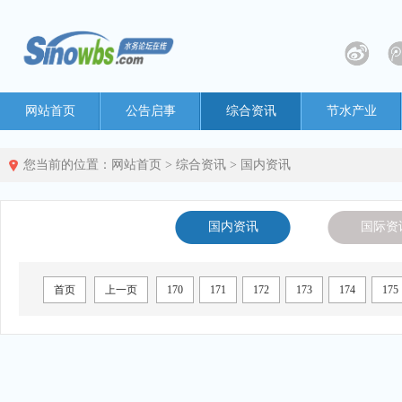
网站首页
公告启事
综合资讯
节水产业
您当前的位置：
网站首页
>
综合资讯
>
国内资讯
国内资讯
国际资
首页
上一页
170
171
172
173
174
175