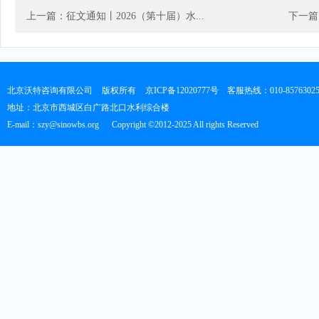
上一篇：征文通知丨2026（第十届）水...
下一篇
北京沃特咨询有限公司
版权所有
京ICP备12020777号
客服热线：010-8576302
地址：北京市西城区白广路北口水利综合楼
E-mail：szy@sinowbs.org
Copyright ©2012-2025 All rights Reserved