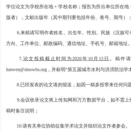
学位论文为学校所在地 + 学校名称；报告为所出单位所在地 +
版者），文献出版年（其中期刊要包括年份、卷号、期号）
6.来稿请写明作者姓名、出生年、性别、民族（汉族
方向、工作单位、邮政编码、通信地址、手机号、邮箱地址
7.
论文投稿截止时间为2026年10月12日
。稿件请
lunwen@sinowbs.org，并标明“第五届城市水利与洪涝防
8.已经发表的论文请勿报送，如因一稿多投带来任何问
9.会议收录论文将上传知网和万方数据平台，如不需
稿时备注说明；
10.请有关单位协助征集学术论文并组织论文作者参会。