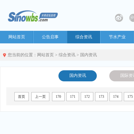
网站首页
公告启事
综合资讯
节水产业
您当前的位置：
网站首页
>
综合资讯
>
国内资讯
国内资讯
国际资
首页
上一页
170
171
172
173
174
175